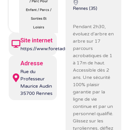
/
Parc Pour
Rennes (35)
Enfant
/
Parcs
/
Sorties Et
Pendant 2h30,
Loisirs
évoluez d’arbre en
Site internet
arbre sur 17
parcours
https://www.foretadrenaline.com/rennes/
acrobatiques de 1
Adresse
à 17m de haut.
Accessible dès 2
Rue du
ans. Une sécurité
Professeur
100% plaisir
Maurice Audin
garantie par la
35700 Rennes
ligne de vie
continue et par un
personnel qualifié.
Glissez sur les
tyroliennes, défiez