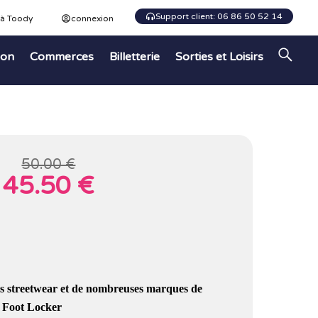
Support client: 06 86 50 52 14
 à Toody
connexion
ion
Commerces
Billetterie
Sorties et Loisirs
50.00 €
45.50 €
rs streetwear et de nombreuses marques de
e Foot Locker