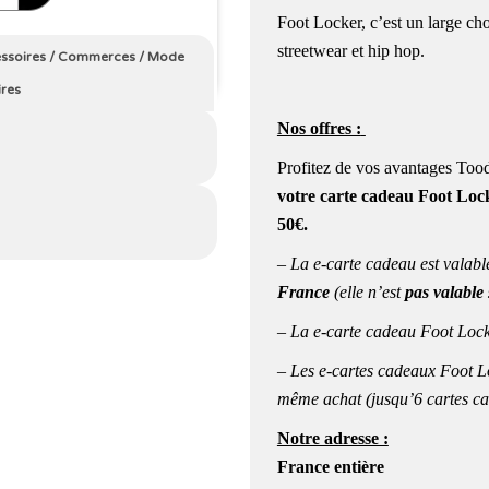
Foot Locker, c’est un large cho
streetwear et hip hop.
ssoires
/
Commerces
/
Mode
ires
Nos offres :
Profitez de vos avantages Tood
votre carte cadeau Foot Locke
50€.
– La e-carte cadeau est valabl
France
(elle n’est
pas valable 
– La e-carte cadeau Foot Locke
– Les e-cartes cadeaux Foot Lo
même achat (jusqu’6 cartes ca
Notre adresse :
France entière