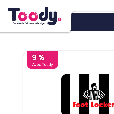
9 %
Avec Toody