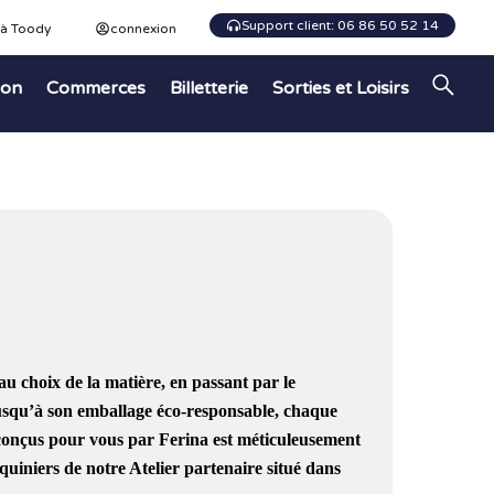
Support client: 06 86 50 52 14
 à Toody
connexion
ion
Commerces
Billetterie
Sorties et Loisirs
u choix de la matière, en passant par le
jusqu’à son emballage éco-responsable, chaque
) conçus pour vous par
Ferina
est méticuleusement
quiniers de notre Atelier partenaire situé dans