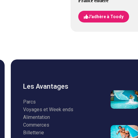
France entière
J'adhère à Toody
Les Avantages
Parcs
Voyages et Week ends
Alimentation
Commerces
Billetterie