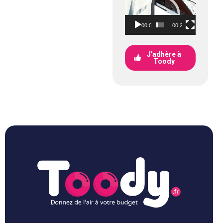
Lecteur
vidéo
00:00
00:25
J'adhère à
Toody