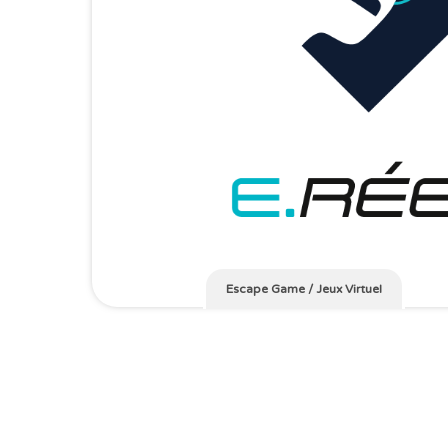
Escape Game
/
Jeux Virtuel