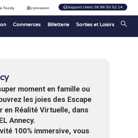
Support client: 06 86 50 52 14
 à Toody
connexion
ion
Commerces
Billetterie
Sorties et Loisirs
cy
super moment en famille ou
ouvrez les joies des Escape
r en Réalité Virtuelle, dans
EL Annecy.
ivité 100% immersive, vous