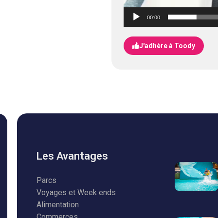
00:00
J'adhère à Toody
Les Avantages
Parcs
Voyages et Week ends
Alimentation
Commerces