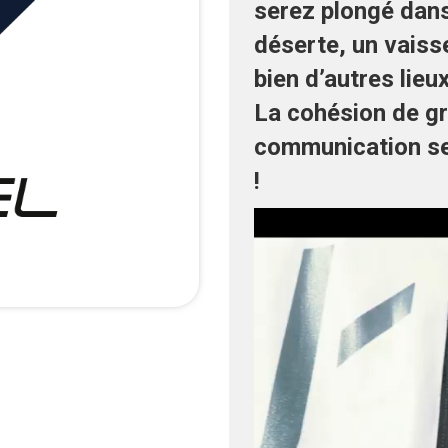
serez plongé dans 
déserte, un vaiss
bien d’autres lieu
La cohésion de gro
communication ser
!
Lecteur
vidéo