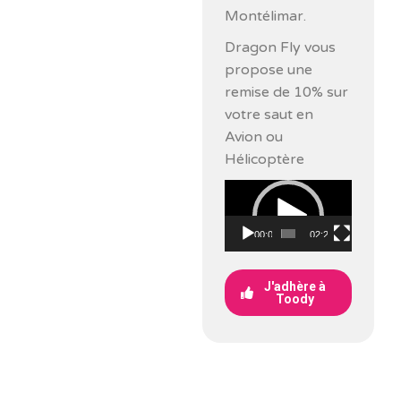
Montélimar.
Dragon Fly vous
propose une
remise de 10% sur
votre saut en
Avion ou
Hélicoptère
Lecteur
vidéo
00:00
02:27
J'adhère à
Toody