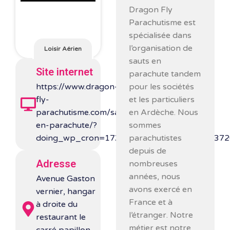
Dragon Fly
Parachutisme est
spécialisée dans
l’organisation de
Loisir Aérien
sauts en
Site internet
parachute tandem
pour les sociétés
https://www.dragon-
et les particuliers
fly-
en Ardèche. Nous
parachutisme.com/saut-
sommes
en-parachute/?
parachutistes
doing_wp_cron=1730285002.1131749153137
depuis de
Adresse
nombreuses
années, nous
Avenue Gaston
avons exercé en
vernier, hangar
France et à
à droite du
l’étranger. Notre
restaurant le
métier est notre