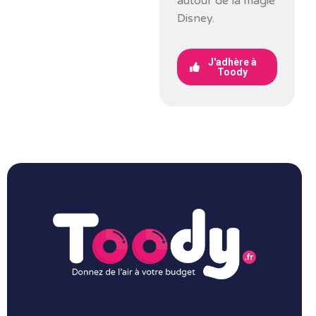
autour de la magie
Disney.
J'adhère à
Toody