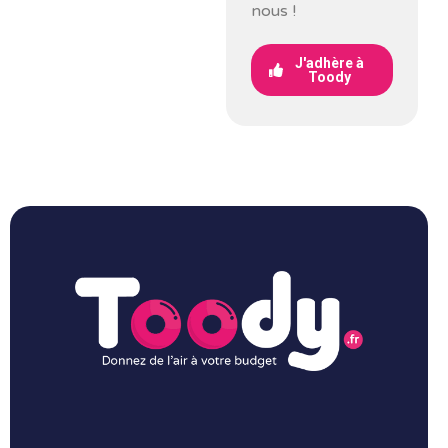
nous !
J'adhère à
Toody