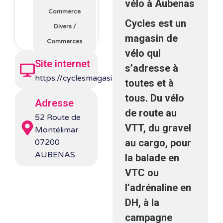
vélo à Aubenas
Commerce
Cycles est un
Divers
/
magasin de
Commerces
vélo qui
Site internet
s’adresse à
https://cyclesmagasin.fr/
toutes et à
tous. Du vélo
Adresse
de route au
52 Route de
VTT, du gravel
Montélimar
au cargo, pour
07200
AUBENAS
la balade en
VTC ou
l’adrénaline en
DH, à la
campagne