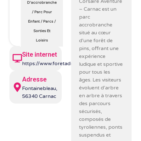
Corsaire Aventure
D'accrobranche
– Carnac
est un
/
Parc Pour
parc
Enfant
/
Parcs
/
accrobranche
Sorties Et
situé au cœur
d’une forêt de
Loisirs
pins, offrant une
Site internet
expérience
https://www.foretadrenaline.com/carnac/
ludique et sportive
pour tous les
Adresse
âges. Les visiteurs
évoluent d’arbre
Fontainebleau,
en arbre à travers
56340 Carnac
des parcours
sécurisés,
composés de
tyroliennes, ponts
suspendus et