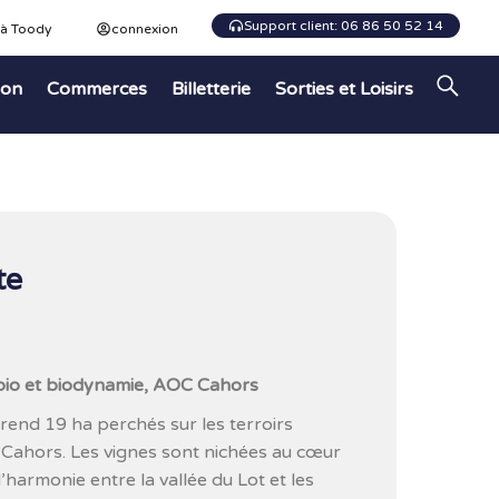
Support client: 06 86 50 52 14
 à Toody
connexion
ion
Commerces
Billetterie
Sorties et Loisirs
te
s bio et biodynamie, AOC Cahors
rend 19 ha perchés sur les terroirs
n Cahors. Les vignes sont nichées au cœur
d’harmonie entre la vallée du Lot et les