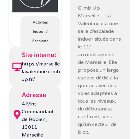
Climb Up
Marseille – La
Activités
Valentine est une
salle d’escalade
Indoor
/
indoor située dans
Escalade
le 11ᵉ
Site internet
arrondissement
de Marseille. Elle
https://marseille-
propose un large
lavalentine.climb-
espace dédié à la
up.fr/
grimpe avec des
voies adaptées à
Adresse
tous les niveaux,
4 Mnt
du débutant au
Commandant
confirmé, ainsi
de Robien,
qu’un secteur de
13011
bloc.
Marseille