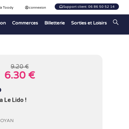
Support client: 06 86 50 52 14
 à Toody
connexion
ion
Commerces
Billetterie
Sorties et Loisirs
9.20 €
6.30 €
o
 Le Lido !
 ROYAN