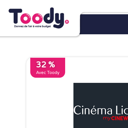
32 %
Avec Toody