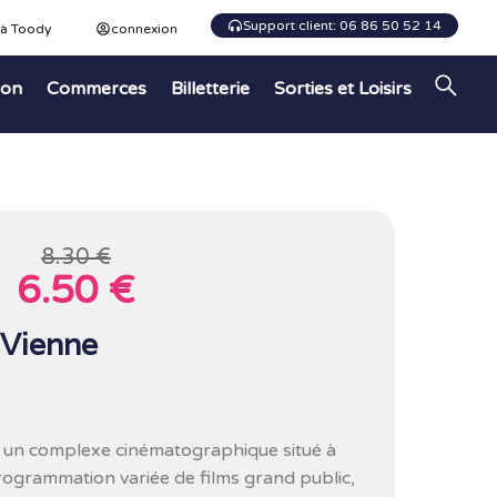
Support client: 06 86 50 52 14
 à Toody
connexion
ion
Commerces
Billetterie
Sorties et Loisirs
8.30 €
6.50 €
Vienne
 un complexe cinématographique situé à
ogrammation variée de films grand public,