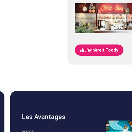
J'adhère à Toody
Les Avantages
Parcs