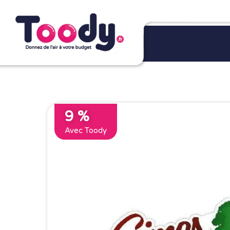
9 %
Avec Toody