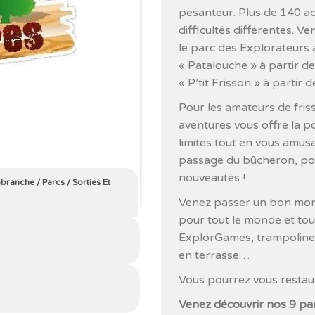
pesanteur. Plus de 140 ac
difficultés différentes. 
le parc des Explorateurs 
« Patalouche » à partir d
« P’tit Frisson » à partir d
Pour les amateurs de fris
aventures vous offre la p
limites tout en vous amusa
passage du bûcheron, pon
nouveautés !
obranche
/
Parcs
/
Sorties Et
Venez passer un bon momen
pour tout le monde et tou
ExplorGames, trampoline,
en terrasse…
Vous pourrez vous restau
Venez découvrir nos 9 par