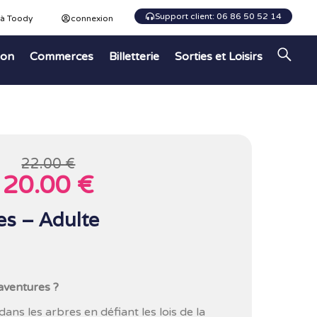
Support client: 06 86 50 52 14
 à Toody
connexion
ion
Commerces
Billetterie
Sorties et Loisirs
22.00 €
20.00 €
es – Adulte
’aventures ?
ans les arbres en défiant les lois de la