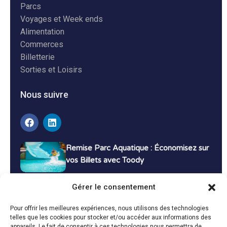
Parcs
Voyages et Week ends
Alimentation
Commerces
Billetterie
Sorties et Loisirs
Nous suivre
Remise Parc Aquatique : Économisez sur
vos Billets avec Toody
16 décembre 2024
Tutoriels
Gérer le consentement
Bons Plans Voyage : Économisez sur vos
Pour offrir les meilleures expériences, nous utilisons des technologies
Vacances avec Toody
telles que les cookies pour stocker et/ou accéder aux informations des
appareils. Le fait de consentir à ces technologies nous permettra de