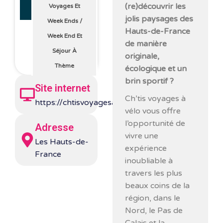
(re)découvrir les
Voyages Et
jolis paysages des
Week Ends
/
Hauts-de-France
Week End Et
de manière
Séjour À
originale,
Thème
écologique et un
brin sportif ?
Site internet
Ch’tis voyages à
https://chtisvoyagesavelo.com/
vélo vous offre
l’opportunité de
Adresse
vivre une
Les Hauts-de-
expérience
France
inoubliable à
travers les plus
beaux coins de la
région, dans le
Nord, le Pas de