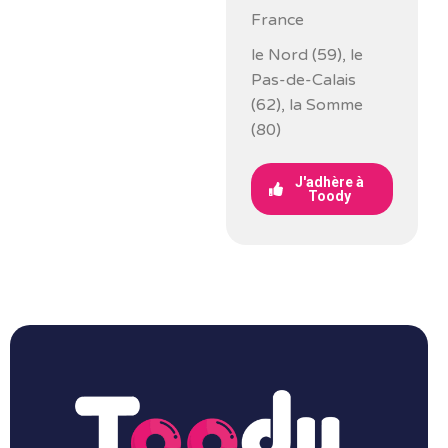
France
le Nord (59), le
Pas-de-Calais
(62), la Somme
(80)
J'adhère à
Toody