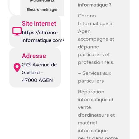
Multimédia Et
informatique ?
Électronménager
Chrono
Site internet
Informatique à
Agen
https://chrono-
accompagne et
informatique.com/
dépanne
particuliers et
Adresse
professionnels.
273 Avenue de
Gaillard -
– Services aux
47000 AGEN
particuliers
Réparation
informatique et
vente
d’ordinateurs et
matériel
informatique
neufs dans notre