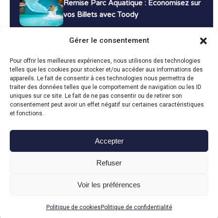
Remise Parc Aquatique : Économisez sur
vos Billets avec Toody
16 décembre 2024
Tutoriels
Gérer le consentement
Bons Plans Voyage : Économisez sur vos
Pour offrir les meilleures expériences, nous utilisons des technologies
Vacances avec Toody
telles que les cookies pour stocker et/ou accéder aux informations des
appareils. Le fait de consentir à ces technologies nous permettra de
13 décembre 2024
Bon plans
traiter des données telles que le comportement de navigation ou les ID
uniques sur ce site. Le fait de ne pas consentir ou de retirer son
consentement peut avoir un effet négatif sur certaines caractéristiques
Toutes les actualités
et fonctions.
Accepter
Toody © 2024
Refuser
CGU
CGV
Politique de confidentialité
Mentions légales
Politique de cookies
Voir les préférences
Fait avec le
en Vendée par
Politique de cookies
Politique de confidentialité