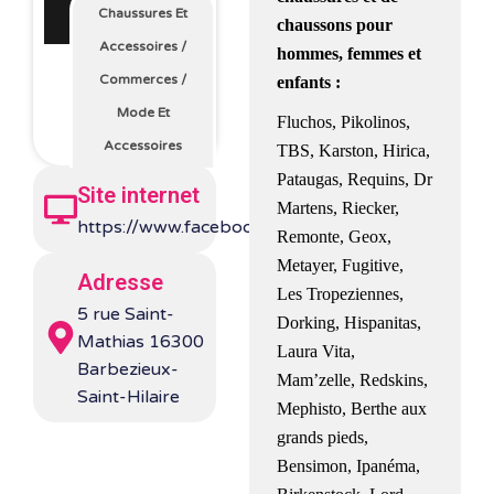
Chaussures Et
chaussons pour
Accessoires
/
hommes, femmes et
Commerces
/
enfants :
Mode Et
Fluchos, Pikolinos,
Accessoires
TBS, Karston, Hirica,
Pataugas, Requins, Dr
Site internet
Martens, Riecker,
https://www.facebook.com/chaussuresbroc/
Remonte, Geox,
Metayer, Fugitive,
Adresse
Les Tropeziennes,
5 rue Saint-
Dorking, Hispanitas,
Mathias 16300
Laura Vita,
Barbezieux-
Mam’zelle, Redskins,
Saint-Hilaire
Mephisto, Berthe aux
grands pieds,
Bensimon, Ipanéma,