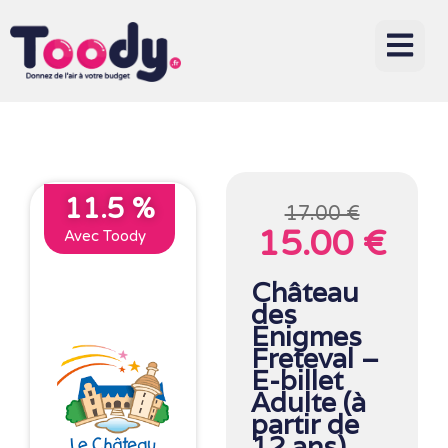
11.5 %
17.00 €
15.00 €
Avec Toody
Château
des
Enigmes
Freteval –
E-billet
Adulte (à
partir de
12 ans)