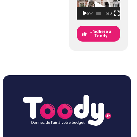
vidéo
00:00
01:37
J'adhère à
Toody