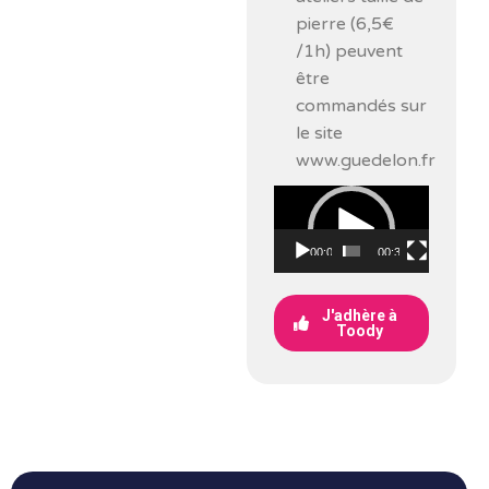
pierre (6,5€
/1h) peuvent
être
commandés sur
le site
www.guedelon.fr
Lecteur
vidéo
00:00
00:30
J'adhère à
Toody