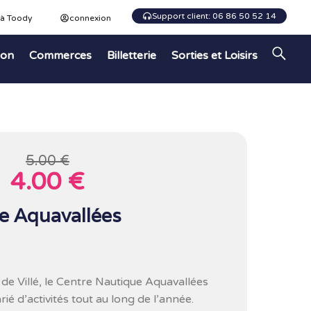
Support client: 06 86 50 52 14
 à Toody
connexion
ion
Commerces
Billetterie
Sorties et Loisirs
5.00 €
4.00 €
e Aquavallées
 de Villé, le Centre Nautique Aquavallées
é d’activités tout au long de l’année.