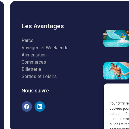
Les Avantages
Parcs
Voyages et Week ends
Alimentation
Commerces
Billetterie
Sorties et Loisirs
Nous suivre
Pour offrir 
cookies pour
consentir à 
comportement
ou de retire