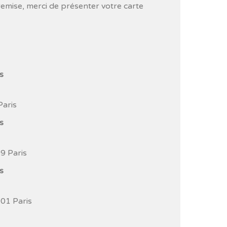
remise, merci de présenter votre carte
s
Paris
s
9 Paris
s
001 Paris