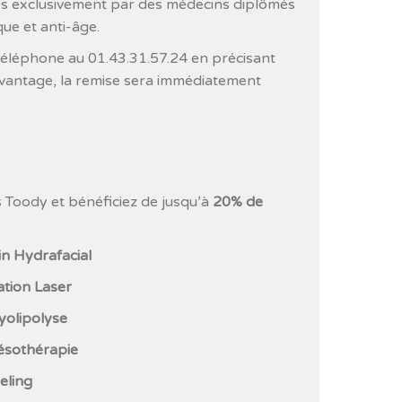
sés exclusivement par des médecins diplômés
e et anti-âge.
éléphone au 01.43.31.57.24 en précisant
avantage, la remise sera immédiatement
 Toody et bénéficiez de jusqu’à
20% de
in Hydrafacial
lation Laser
yolipolyse
sothérapie
eling