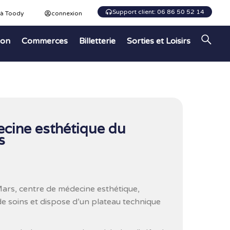
Support client: 06 86 50 52 14
 à Toody
connexion
ion
Commerces
Billetterie
Sorties et Loisirs
cine esthétique du
s
rs, centre de médecine esthétique,
e soins et dispose d’un plateau technique