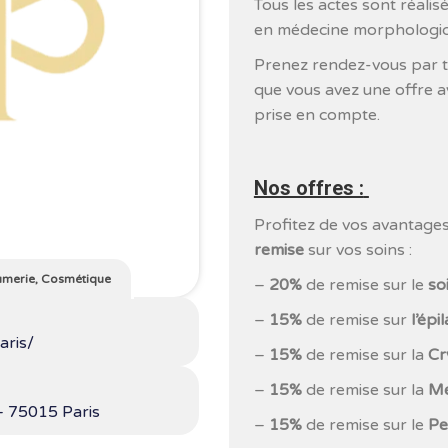
Tous les actes sont réali
en médecine morphologiqu
Prenez rendez-vous par t
que vous avez une offre 
prise en compte.
Nos offres :
Profitez de vos avantages
remise
sur vos soins :
umerie, Cosmétique
–
20%
de remise sur le
so
–
15%
de remise sur
l’épi
aris/
–
15%
de remise sur la
Cr
–
15%
de remise sur la
Mé
– 75015 Paris
–
15%
de remise sur le
Pe