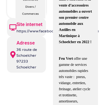
vente d’accessoires
Divers
/
automobiles a ouvert
Commerces
son premier centre
automobile aux
Site internet
Antilles en
https://www.facebook.com/FeuVertMartinique
Martinique à
Schoelcher en 2022 !
Adresse
36 route de
Schoelcher
Feu Vert
offre une
97233
gamme de services
Schoelcher
automobiles rapides
très vaste : pneus,
vidange, entretien,
freinage, atelier cycle
et trottinette,
amortisseurs,