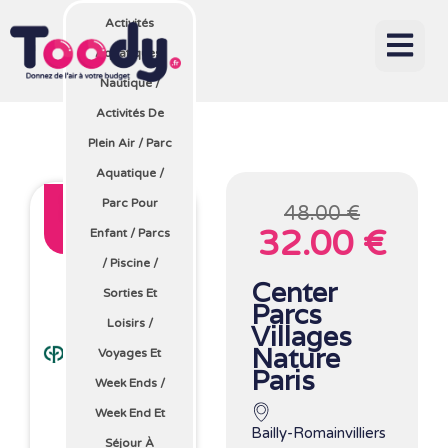
Activités
Aquatiques,
Nautique
/
Activités De
Plein Air
/
Parc
Aquatique
/
33 %
Parc Pour
48.00 €
32.00 €
Enfant
/
Parcs
Avec Toody
/
Piscine
/
Center
Sorties Et
Parcs
Loisirs
/
Villages
Nature
Voyages Et
Paris
Week Ends
/
Week End Et
Bailly-Romainvilliers
Séjour À