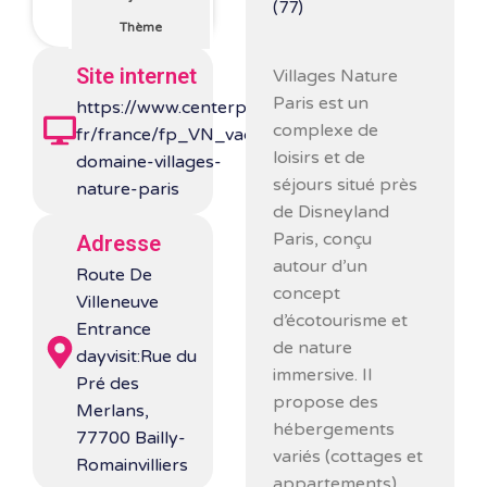
(77)
Thème
Site internet
Villages Nature
Paris
est un
https://www.centerparcs.fr/fr-
complexe de
fr/france/fp_VN_vacances-
loisirs et de
domaine-villages-
séjours situé près
nature-paris
de Disneyland
Paris, conçu
Adresse
autour d’un
Route De
concept
Villeneuve
d’écotourisme et
Entrance
de nature
dayvisit:Rue du
immersive. Il
Pré des
propose des
Merlans,
hébergements
77700 Bailly-
variés (cottages et
Romainvilliers
appartements)