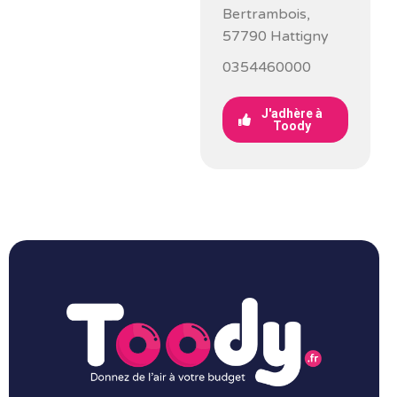
Bertrambois,
57790 Hattigny
0354460000
J'adhère à
Toody