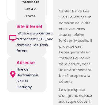
Week End Et
Séjour À
Center Parcs Les
Thème
Trois Forêts
est un
domaine de loisirs
Site internet
et de vacances
https://www.centerparcs.fr/fr-
situé en pleine
fr/france/fp_TF_vacances-
forêt en Moselle. Il
domaine-les-trois-
propose des
forets
hébergements en
cottages au cœur
Adresse
de la nature, dans
Rue de
un environnement
Bertrambois,
boisé propice à la
57790
détente.
Hattigny
Le site dispose
d’un grand espace
aquatique couvert,