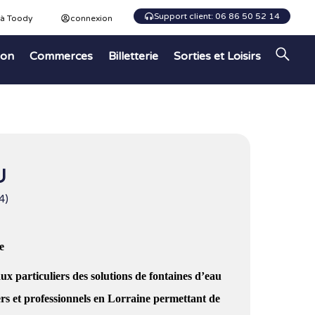
Support client: 06 86 50 52 14
 à Toody
connexion
ion
Commerces
Billetterie
Sorties et Loisirs
U
4)
e
articuliers des solutions de fontaines d’eau
ers et professionnels en Lorraine permettant de