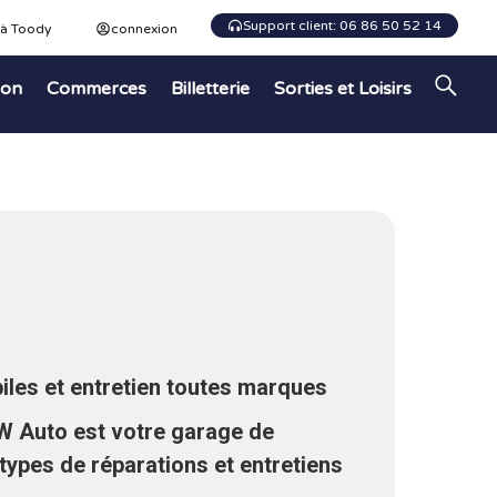
Support client: 06 86 50 52 14
 à Toody
connexion
ion
Commerces
Billetterie
Sorties et Loisirs
les et entretien toutes marques
W Auto est votre garage de
types de réparations et entretiens