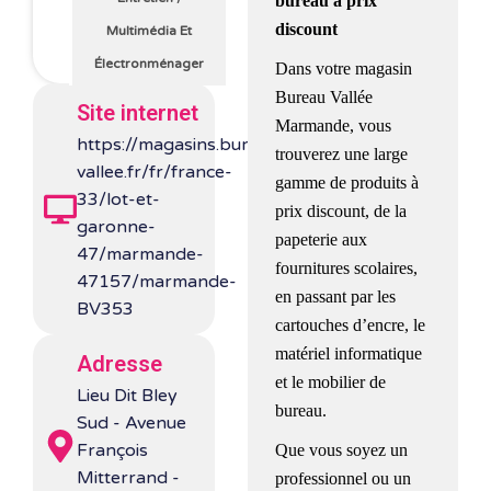
bureau à prix
discount
Multimédia Et
Électronménager
Dans votre magasin
Bureau Vallée
Site internet
Marmande, vous
https://magasins.bureau-
trouverez une large
vallee.fr/fr/france-
gamme de produits à
33/lot-et-
prix discount, de la
garonne-
papeterie aux
47/marmande-
fournitures scolaires,
47157/marmande-
en passant par les
BV353
cartouches d’encre, le
matériel informatique
Adresse
et le mobilier de
Lieu Dit Bley
bureau.
Sud - Avenue
François
Que vous soyez un
Mitterrand -
professionnel ou un