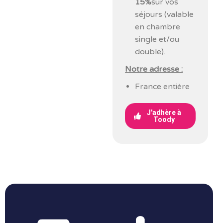
15%
sur vos
séjours (valable
en chambre
single et/ou
double).
Notre adresse :
France entière
J'adhère à
Toody