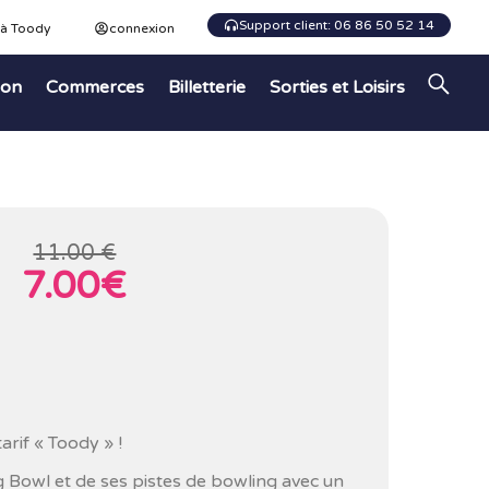
Support client: 06 86 50 52 14
 à Toody
connexion
ion
Commerces
Billetterie
Sorties et Loisirs
11.00 €
7.00€
arif « Toody » !
 Bowl et de ses pistes de bowling avec un