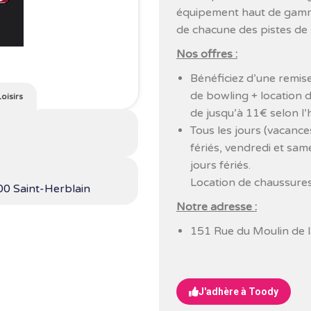
équipement haut de gamme
de chacune des pistes de
Nos offres :
Bénéficiez d’une remise 
de bowling + location d
Loisirs
de jusqu’à 11€ selon l’
Tous les jours (vacances
fériés, vendredi et sam
jours fériés.
Location de chaussure
00 Saint-Herblain
Notre adresse :
151 Rue du Moulin de l
J'adhère à Toody