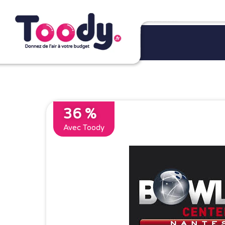
36 %
Avec Toody