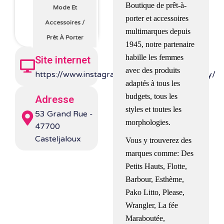
Boutique de prêt-à-
Mode Et
porter et accessoires
Accessoires
/
multimarques depuis
Prêt À Porter
1945, notre partenaire
habille les femmes
Site internet
avec des produits
https://www.instagram.com/boutiquemontigny/
adaptés à tous les
budgets, tous les
Adresse
styles et toutes les
53 Grand Rue -
morphologies.
47700
Casteljaloux
Vous y trouverez des
marques comme: Des
Petits Hauts, Flotte,
Barbour, Esthème,
Pako Litto, Please,
Wrangler, La fée
Maraboutée,