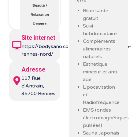
être
Beauté
/
Bilan santé
Relaxation
gratuit
Détente
Suivi
hebdomadaire
Site internet
Compléments
https://bodysano.com/info/centres/bodysano-
alimentaires
rennes-nord/
naturels
Esthétique
Adresse
minceur et anti-
117 Rue
âge
d'Antrain,
Lipocavitation
35700 Rennes
et
Radiofréquence
EMS (ondes
électromagnétiques
pulsées)
Sauna Japonais