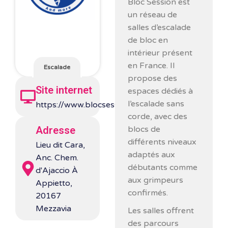
Bloc Session
est
un réseau de
salles d’escalade
de bloc en
intérieur présent
en France. Il
Escalade
propose des
Site internet
espaces dédiés à
l’escalade sans
https://www.blocsession.com/
corde, avec des
blocs de
Adresse
différents niveaux
Lieu dit Cara,
adaptés aux
Anc. Chem.
débutants comme
d'Ajaccio À
aux grimpeurs
Appietto,
confirmés.
20167
Mezzavia
Les salles offrent
des parcours