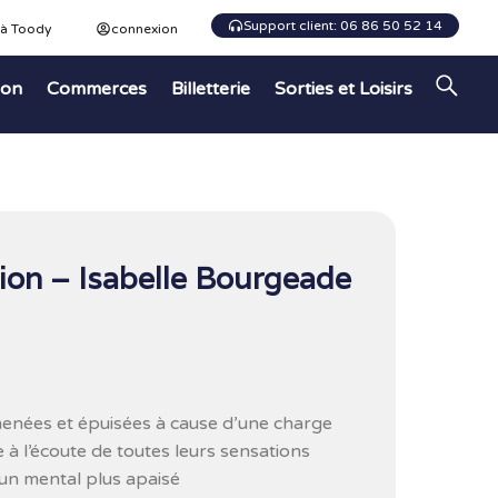
Support client: 06 86 50 52 14
 à Toody
connexion
ion
Commerces
Billetterie
Sorties et Loisirs
tion – Isabelle Bourgeade
menées et épuisées à cause d’une charge
 à l’écoute de toutes leurs sensations
un mental plus apaisé