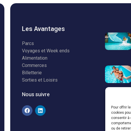
Les Avantages
Parcs
Voyages et Week ends
Alimentation
Commerces
Billetterie
Sorties et Loisirs
Nous suivre
Pour offrir 
cookies pour
consentir à 
comportement
ou de retire