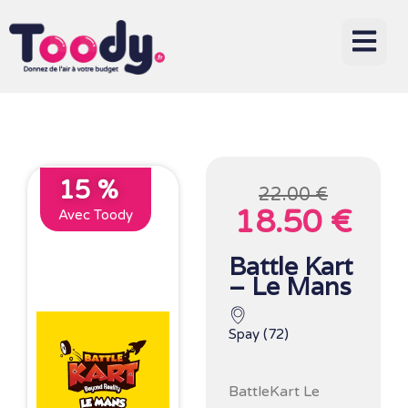
15 %
22.00 €
18.50 €
Avec Toody
Battle Kart
– Le Mans
Spay (72)
BattleKart Le