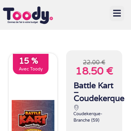
15 %
22.00 €
18.50 €
Avec Toody
Battle Kart
–
Coudekerque
Coudekerque-
Branche (59)