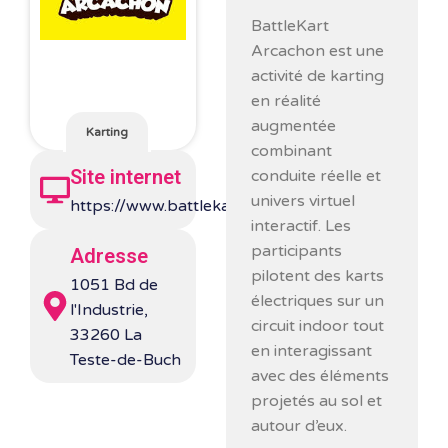
BattleKart
Arcachon
est une
activité de karting
en réalité
augmentée
Karting
combinant
Site internet
conduite réelle et
univers virtuel
https://www.battlekart.com/en/
interactif. Les
participants
Adresse
pilotent des karts
1051 Bd de
électriques sur un
l'Industrie,
circuit indoor tout
33260 La
en interagissant
Teste-de-Buch
avec des éléments
projetés au sol et
autour d’eux.