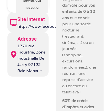
Service À La
domicile pour vos
Personne
enfants de 0 à 12
ans
que ce soit
Site internet
pour une sortie
https://www.facebook.com/babychou971/
nocturne
(restaurant,
Adresse
cinéma, …) ou en
1770 rue
journée
Industrie, Zone
(shopping,
Industrielle De
excursions,
Jarry 97122
randonnées,), une
Baie Mahault
réunion, une
reprise d’activité
ou encore du
télétravail.
50% de crédit
d’impôts et aides