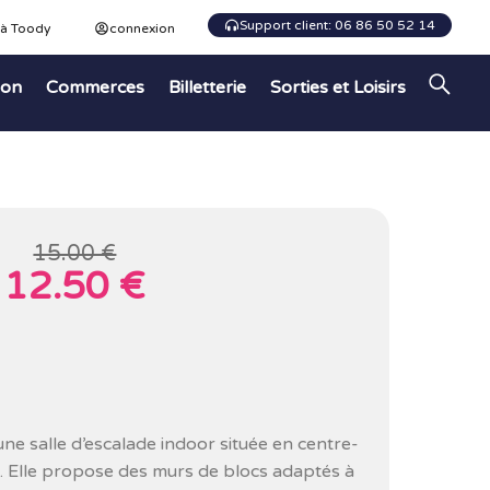
Support client: 06 86 50 52 14
 à Toody
connexion
ion
Commerces
Billetterie
Sorties et Loisirs
15.00 €
12.50 €
une salle d’escalade indoor située en centre-
. Elle propose des murs de blocs adaptés à