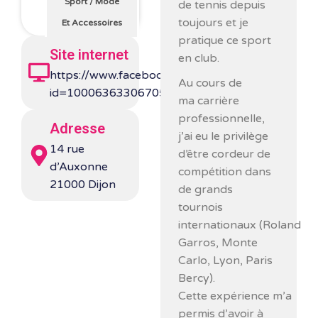
Sport
/
Mode
de tennis depuis
toujours et je
Et Accessoires
pratique ce sport
Site internet
en club.
https://www.facebook.com/profile.php?
Au cours de
id=100063633067057
ma carrière
professionnelle,
Adresse
j’ai eu le privilège
14 rue
d’être cordeur de
d’Auxonne
compétition dans
21000 Dijon
de grands
tournois
internationaux (Roland
Garros, Monte
Carlo, Lyon, Paris
Bercy).
Cette expérience m’a
permis d’avoir à