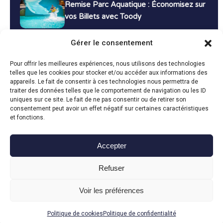
Remise Parc Aquatique : Économisez sur
vos Billets avec Toody
16 décembre 2024
Tutoriels
Gérer le consentement
Bons Plans Voyage : Économisez sur vos
Pour offrir les meilleures expériences, nous utilisons des technologies
Vacances avec Toody
telles que les cookies pour stocker et/ou accéder aux informations des
appareils. Le fait de consentir à ces technologies nous permettra de
13 décembre 2024
Bon plans
traiter des données telles que le comportement de navigation ou les ID
uniques sur ce site. Le fait de ne pas consentir ou de retirer son
consentement peut avoir un effet négatif sur certaines caractéristiques
Toutes les actualités
et fonctions.
Accepter
Toody © 2024
Refuser
CGU
CGV
Politique de confidentialité
Mentions légales
Politique de cookies
Voir les préférences
Fait avec le
en Vendée par
Politique de cookies
Politique de confidentialité