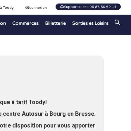
Support client: 06 86 50 52 14
 à Toody
connexion
ion
Commerces
Billetterie
Sorties et Loisirs
que à tarif Toody!
 centre Autosur à Bourg en Bresse.
votre disposition pour vous apporter