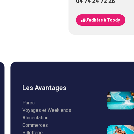
04 74 24 72 28
J'adhère à Toody
Les Avantages
Parcs
Voyages et Week ends
Alimentation
Commerces
Billetterie