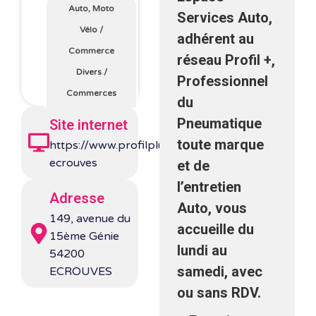
Auto, Moto
Services Auto,
Vélo
/
adhérent au
Commerce
réseau Profil +,
Divers
/
Professionnel
Commerces
du
Pneumatique
Site internet
toute marque
https://www.profilplus.fr/agence/226-
ecrouves
et de
l’entretien
Adresse
Auto, vous
149, avenue du
accueille du
15ème Génie
lundi au
54200
samedi, avec
ECROUVES
ou sans RDV.