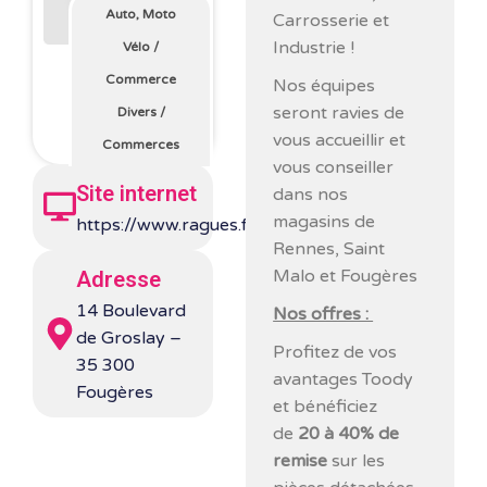
Auto, Moto
Carrosserie et
Industrie !
Vélo
/
Commerce
Nos équipes
seront ravies de
Divers
/
vous accueillir et
Commerces
vous conseiller
Site internet
dans nos
magasins de
https://www.ragues.fr/
Rennes, Saint
Malo et Fougères
Adresse
14 Boulevard
Nos offres :
de Groslay –
Profitez de vos
35 300
avantages Toody
Fougères
et bénéficiez
de
20 à 40% de
remise
sur les