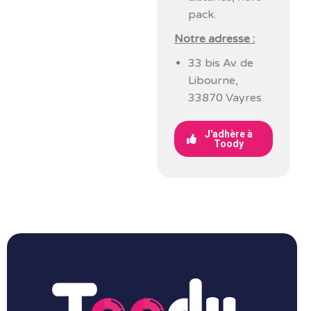
pack.
Notre adresse :
33 bis Av. de
Libourne,
33870 Vayres
J'adhère à
Toody