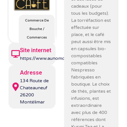
cadeaux (pour
tous les budgets).
La torréfaction est
Commerce De
effectuée sur
Bouche
/
place, et le café
Commerces
peut aussi être mis
en capsules bio-
Site internet
compostables
https://www.aunomducafe.fr/
compatibles
Nespresso
Adresse
fabriquées en
134 Route de
boutique. Le choix
Chateauneuf
de thés, plantes et
26200
infusions, est
Montélimar
extraordinaire
avec plus de 400
références dont
Kusmi Tea et La