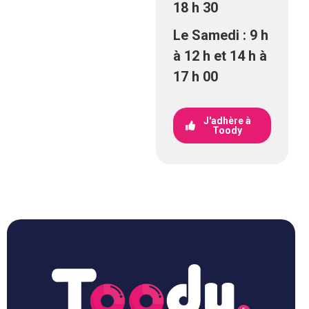
18 h 30
Le Samedi : 9 h
à 12 h et 14 h à
17 h 00
J'adhère à
Toody