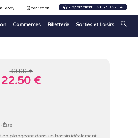
Support client: 06 86 50 52 14
 à Toody
connexion
ion
Commerces
Billetterie
Sorties et Loisirs
30.00 €
22.50 €
-Être
nt en plongeant dans un bassin idéalement