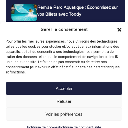
Remise Parc Aquatique : Économisez sur
vos Billets avec Toody
16 décembre 2024
Tutoriels
Gérer le consentement
Bons Plans Voyage : Économisez sur vos
Pour offrir les meilleures expériences, nous utilisons des technologies
Vacances avec Toody
telles que les cookies pour stocker et/ou accéder aux informations des
appareils. Le fait de consentir à ces technologies nous permettra de
13 décembre 2024
Bon plans
traiter des données telles que le comportement de navigation ou les ID
uniques sur ce site. Le fait de ne pas consentir ou de retirer son
consentement peut avoir un effet négatif sur certaines caractéristiques
Toutes les actualités
et fonctions.
Accepter
Toody © 2024
Refuser
CGU
CGV
Politique de confidentialité
Mentions légales
Politique de cookies
Voir les préférences
Fait avec le
en Vendée par
Politique de cookies
Politique de confidentialité