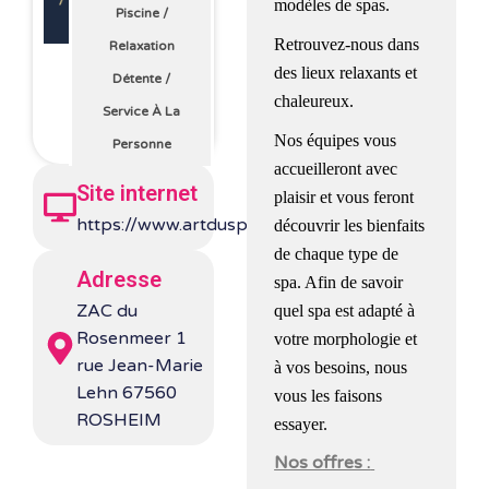
modèles de spas.
Piscine
/
Retrouvez-nous dans
Relaxation
des lieux relaxants et
Détente
/
chaleureux.
Service À La
Nos équipes vous
Personne
accueilleront avec
Site internet
plaisir et vous feront
https://www.artduspa.com/
découvrir les bienfaits
de chaque type de
Adresse
spa. Afin de savoir
ZAC du
quel spa est adapté à
Rosenmeer 1
votre morphologie et
rue Jean-Marie
à vos besoins, nous
Lehn 67560
vous les faisons
ROSHEIM
essayer.
Nos offres :