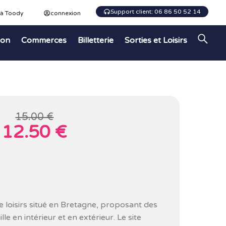
Support client: 06 86 50 52 14
 à Toody
connexion
ion
Commerces
Billetterie
Sorties et Loisirs
15.00 €
12.50 €
e loisirs situé en Bretagne, proposant des
lle en intérieur et en extérieur. Le site