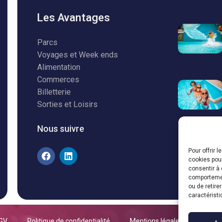
Les Avantages
Parcs
Voyages et Week ends
Alimentation
Commerces
Billetterie
Sorties et Loisirs
Nous suivre
Pour offrir 
cookies pour
consentir à 
comportement
ou de retire
caractéristi
GV
Politique de confidentialité
Mentions légales